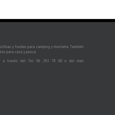
ochilas y fundas para camping y montaña. También
os para caza y pesca.
s a través del Tel. 96 292 78 00 o del mail