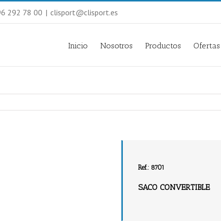
 96 292 78 00
|
clisport@clisport.es
Inicio
Nosotros
Productos
Ofertas
Ref.: 8701
SACO CONVERTIBLE