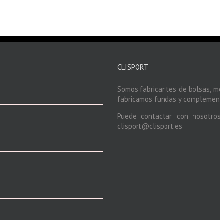
CLISPORT
Somos fabricantes de bolsas, m
fabricamos fundas y complement
Puede contactar con nosotro
clisport@clisport.es