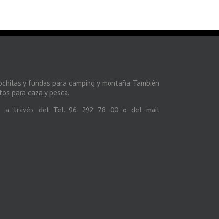
ochilas y fundas para camping y montaña. También
os para caza y pesca.
s a través del Tel. 96 292 78 00 o del mail