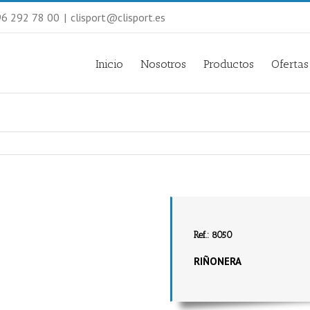
 96 292 78 00
|
clisport@clisport.es
Inicio
Nosotros
Productos
Ofertas
Ref.: 8050
RIÑONERA