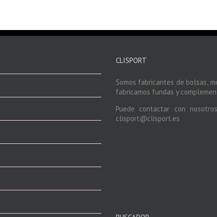
CLISPORT
Somos fabricantes de bolsas, m
fabricamos fundas y complement
Puede contactar con nosotro
clisport@clisport.es