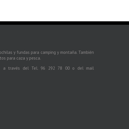
ochilas y fundas para camping y montaña. También
os para caza y pesca.
s a través del Tel. 96 292 78 00 o del mail