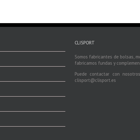
CLISPORT
Somos fabricantes de bolsas, m
fabricamos fundas y complement
Puede contactar con nosotro
clisport@clisport.es